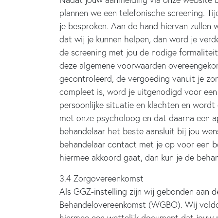
plannen we een telefonische screening. Ti
je besproken. Aan de hand hiervan zullen w
dat wij je kunnen helpen, dan word je ver
de screening met jou de nodige formaliteit
deze algemene voorwaarden overeengekom
gecontroleerd, de vergoeding vanuit je zor
compleet is, word je uitgenodigd voor een
persoonlijke situatie en klachten en word
met onze psycholoog en dat daarna een apa
behandelaar het beste aansluit bij jou we
behandelaar contact met je op voor een be
hiermee akkoord gaat, dan kun je de beha
3.4 Zorgovereenkomst
Als GGZ-instelling zijn wij gebonden aan
Behandelovereenkomst (WGBO). Wij voldoe
hiermee een wettelijk document dat jouw rec