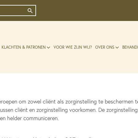
Zoekknop
KLACHTEN & PATRONEN
VOOR WIE ZIJN WIJ?
OVER ONS
BEHAND
oepen om zowel cliënt als zorginstelling te beschermen t
ssen cliënt en zorginstelling voorkomen. De zorginstelli
gen helder communiceren.