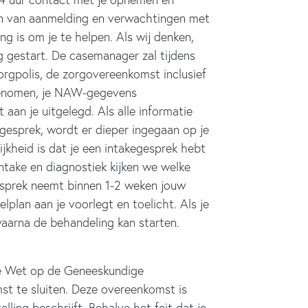
den van aanmelding en verwachtingen met
ng is om je te helpen. Als wij denken,
g gestart. De casemanager zal tijdens
zorgpolis, de zorgovereenkomst inclusief
genomen, je NAW-gegevens
aan je uitgelegd. Als alle informatie
gesprek, wordt er dieper ingegaan op je
jkheid is dat je een intakegesprek hebt
ntake en diagnostiek kijken we welke
gesprek neemt binnen 1-2 weken jouw
lan aan je voorlegt en toelicht. Als je
aarna de behandeling kan starten.
 de Wet op de Geneeskundige
 te sluiten. Deze overeenkomst is
lling beschrijft. Behalve het feit dat je