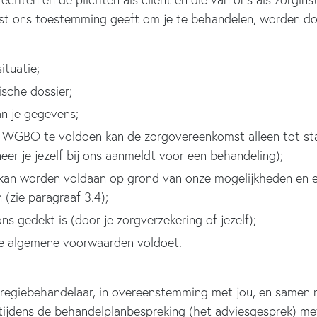
st ons toestemming geeft om je te behandelen, worden d
ituatie;
ische dossier;
n je gegevens;
e WGBO te voldoen kan de zorgovereenkomst alleen tot st
er je jezelf bij ons aanmeldt voor een behandeling);
kan worden voldaan op grond van onze mogelijkheden en e
 (zie paragraaf 3.4);
ons gedekt is (door je zorgverzekering of jezelf);
eze algemene voorwaarden voldoet.
 regiebehandelaar, in overeenstemming met jou, en samen
 tijdens de behandelplanbespreking (het adviesgesprek) met