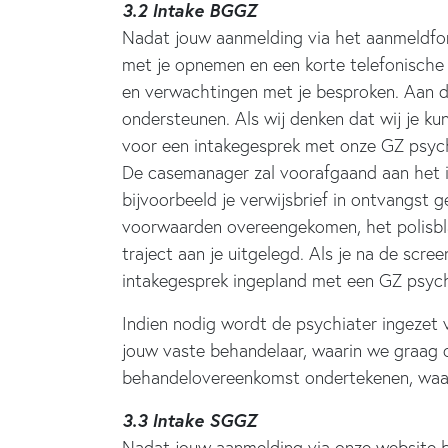
3.2 Intake BGGZ
Nadat jouw aanmelding via het aanmeldfor
met je opnemen en een korte telefonische 
en verwachtingen met je besproken. Aan de 
ondersteunen. Als wij denken dat wij je k
voor een intakegesprek met onze GZ psychol
De casemanager zal voorafgaand aan het in
bijvoorbeeld je verwijsbrief in ontvangs
voorwaarden overeengekomen, het polisbla
traject aan je uitgelegd. Als je na de scr
intakegesprek ingepland met een GZ psych
Indien nodig wordt de psychiater ingezet 
jouw vaste behandelaar, waarin we graag o
behandelovereenkomst ondertekenen, waar
3.3 Intake SGGZ
Nadat jouw aanmelding via onze website b