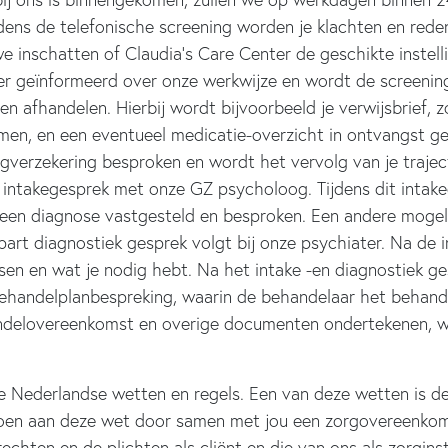
jdens de telefonische screening worden je klachten en re
e inschatten of Claudia’s Care Center de geschikte instelli
der geïnformeerd over onze werkwijze en wordt de screenin
en afhandelen. Hierbij wordt bijvoorbeeld je verwijsbrief, 
en, en een eventueel medicatie-overzicht in ontvangst 
gverzekering besproken en wordt het vervolg van je traject 
 intakegesprek met onze GZ psycholoog. Tijdens dit intake
t een diagnose vastgesteld en besproken. Een andere mogeli
rt diagnostiek gesprek volgt bij onze psychiater. Na de i
nsen en wat je nodig hebt. Na het intake -en diagnostiek 
handelplanbespreking, waarin de behandelaar het behandelp
ndelovereenkomst en overige documenten ondertekenen, w
 de Nederlandse wetten en regels. Een van deze wetten is
n aan deze wet door samen met jou een zorgovereenkomst
hten en de plichten als cliënt en die van ons als zorginste