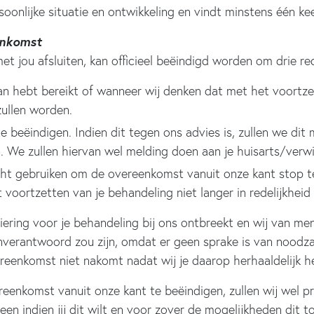
oonlijke situatie en ontwikkeling en vindt minstens één kee
enkomst
 jou afsluiten, kan officieel beëindigd worden om drie re
lan hebt bereikt of wanneer wij denken dat met het voortz
zullen worden.
e beëindigen. Indien dit tegen ons advies is, zullen we dit 
 We zullen hiervan wel melding doen aan je huisarts/verwij
ht gebruiken om de overeenkomst vanuit onze kant stop te 
voortzetten van je behandeling niet langer in redelijkhei
ciering voor je behandeling bij ons ontbreekt en wij van me
erantwoord zou zijn, omdat er geen sprake is van noodzakel
reenkomst niet nakomt nadat wij je daarop herhaaldelijk 
enkomst vanuit onze kant te beëindigen, zullen wij wel 
leen indien jij dit wilt en voor zover de mogelijkheden dit 