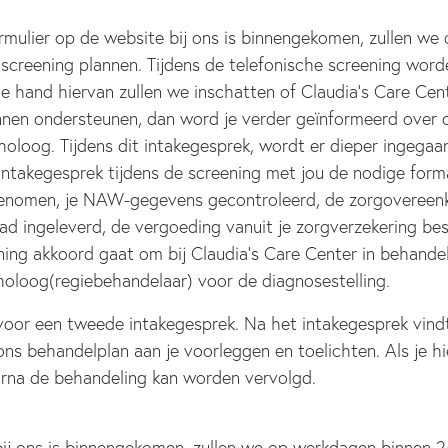
mulier op de website bij ons is binnengekomen, zullen we
screening plannen. Tijdens de telefonische screening word
hand hiervan zullen we inschatten of Claudia’s Care Center
unnen ondersteunen, dan word je verder geïnformeerd over
oog. Tijdens dit intakegesprek, wordt er dieper ingegaan 
takegesprek tijdens de screening met jou de nodige formal
t genomen, je NAW-gegevens gecontroleerd, de zorgovereen
d ingeleverd, de vergoeding vanuit je zorgverzekering bes
eening akkoord gaat om bij Claudia’s Care Center in behande
oloog(regiebehandelaar) voor de diagnosestelling.
voor een tweede intakegesprek. Na het intakegesprek vind
ns behandelplan aan je voorleggen en toelichten. Als je h
na de behandeling kan worden vervolgd.
ij ons is binnengekomen, zullen we op werkdagen binnen 