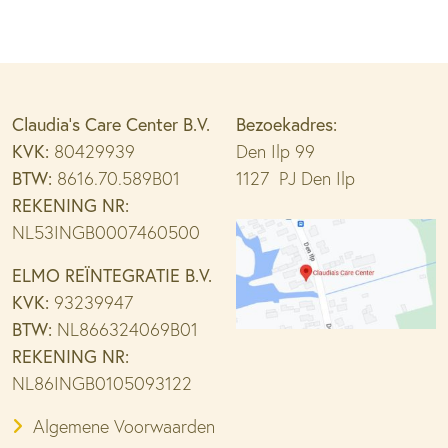
Claudia’s Care Center B.V.
Bezoekadres:
KVK:
80429939
Den Ilp 99
BTW:
8616.70.589B01
1127 PJ Den Ilp
REKENING NR:
NL53INGB0007460500
ELMO REÏNTEGRATIE B.V.
KVK:
93239947
BTW:
NL866324069B01
REKENING NR:
NL86INGB0105093122
Algemene Voorwaarden