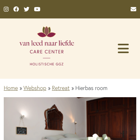
Ga naar de inhoud
Home
»
Webshop
»
Retreat
»
Hierbas room