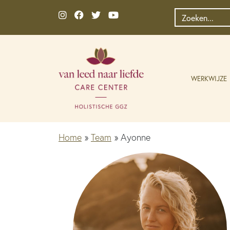
Ga naar de inhoud
Zoek
naar:
WERKWIJZE
Home
»
Team
»
Ayonne