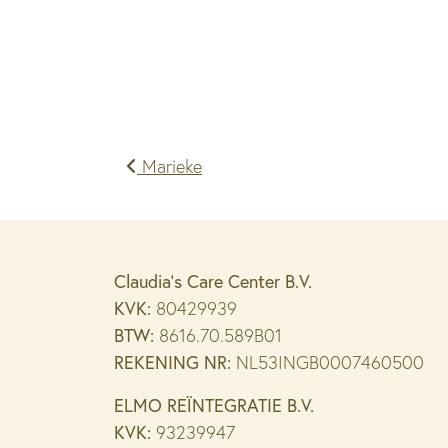
Bericht
Marieke
navigatie
Claudia’s Care Center B.V.
KVK:
80429939
BTW:
8616.70.589B01
REKENING NR:
NL53INGB0007460500
ELMO REÏNTEGRATIE B.V.
KVK:
93239947