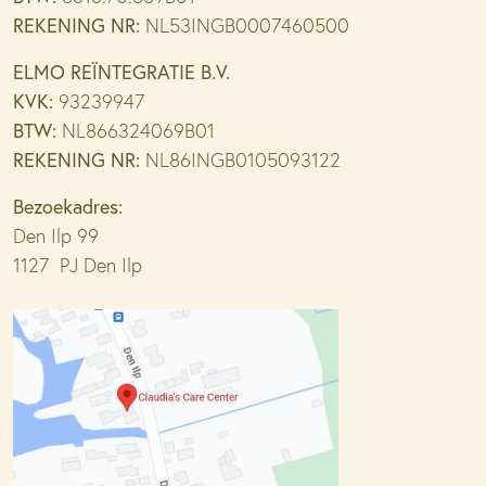
REKENING NR:
NL53INGB0007460500
ELMO REÏNTEGRATIE B.V.
KVK:
93239947
BTW:
NL866324069B01
REKENING NR:
NL86INGB0105093122
Bezoekadres:
Den Ilp 99
1127 PJ Den Ilp