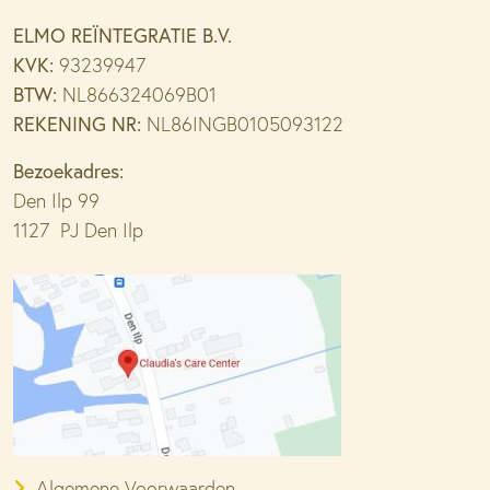
ELMO REÏNTEGRATIE B.V.
KVK:
93239947
BTW:
NL866324069B01
REKENING NR:
NL86INGB0105093122
Bezoekadres:
Den Ilp 99
1127 PJ Den Ilp
Algemene Voorwaarden