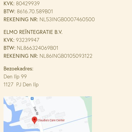
KVK:
80429939
BTW:
8616.70.589B01
REKENING NR:
NL53INGB0007460500
ELMO REÏNTEGRATIE B.V.
KVK:
93239947
BTW:
NL866324069B01
REKENING NR:
NL86INGB0105093122
Bezoekadres:
Den Ilp 99
1127 PJ Den Ilp