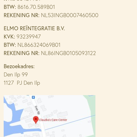
BTW:
8616.70.589B01
REKENING NR:
NL53INGB0007460500
ELMO REÏNTEGRATIE B.V.
KVK:
93239947
BTW:
NL866324069B01
REKENING NR:
NL86INGB0105093122
Bezoekadres:
Den Ilp 99
1127 PJ Den Ilp