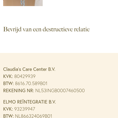
Bevrijd van een destructieve relatie
Claudia’s Care Center B.V.
KVK:
80429939
BTW:
8616.70.589B01
REKENING NR:
NL53INGB0007460500
ELMO REÏNTEGRATIE B.V.
KVK:
93239947
BTW:
NL866324069B01