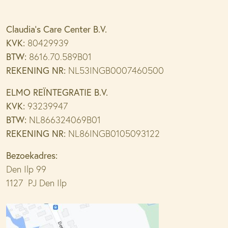
Claudia’s Care Center B.V.
KVK:
80429939
BTW:
8616.70.589B01
REKENING NR:
NL53INGB0007460500
ELMO REÏNTEGRATIE B.V.
KVK:
93239947
BTW:
NL866324069B01
REKENING NR:
NL86INGB0105093122
Bezoekadres:
Den Ilp 99
1127 PJ Den Ilp