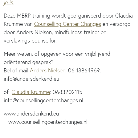
je is.
Deze MBRP-training wordt georganiseerd door Claudia
Krumme van
Counselling Center Changes
en verzorgd
door Anders Nielsen, mindfulness trainer en
verslavings-counsellor.
Meer weten, of opgeven voor een vrijblijvend
oriënterend gesprek?
Bel of mail
Anders Nielsen
: 06 13864969,
info@andersdenkend.eu
of
Claudia Krumme
: 0683202115
info@counsellingcenterchanges.nl
www.andersdenkend.eu
www.counsellingcenterchanges.nl