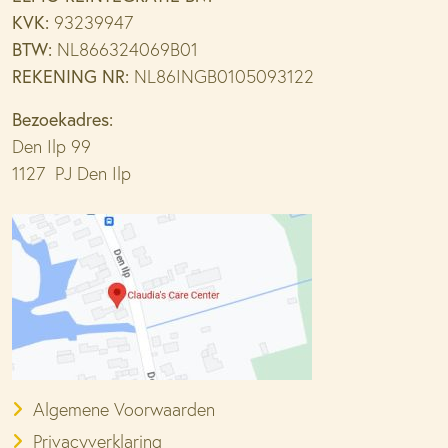
KVK:
93239947
BTW:
NL866324069B01
REKENING NR:
NL86INGB0105093122
Bezoekadres:
Den Ilp 99
1127 PJ Den Ilp
Algemene Voorwaarden
Privacyverklaring