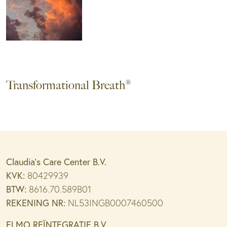
Transformational Breath®
Claudia’s Care Center B.V.
KVK:
80429939
BTW:
8616.70.589B01
REKENING NR:
NL53INGB0007460500
ELMO REÏNTEGRATIE B.V.