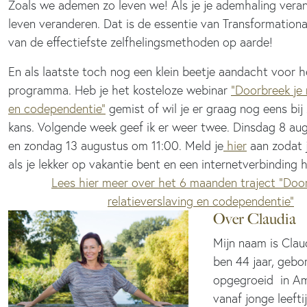
Zoals we ademen zo leven we! Als je je ademhaling verand
leven veranderen. Dat is de essentie van Transformationa
van de effectiefste zelfhelingsmethoden op aarde!
Lees er hier meer over >>
En als laatste toch nog een klein beetje aandacht voor h
programma. Heb je het kosteloze webinar
“Doorbreek je 
en codependentie”
gemist of wil je er graag nog eens bij z
kans. Volgende week geef ik er weer twee. Dinsdag 8 au
en zondag 13 augustus om 11:00. Meld je
hier
aan zodat j
als je lekker op vakantie bent en een internetverbinding h
Lees hier meer over het 6 maanden traject “Door
relatieverslaving en codependentie”
Over Claudia
Mijn naam is Clau
ben 44 jaar, gebo
opgegroeid in Am
vanaf jonge leefti