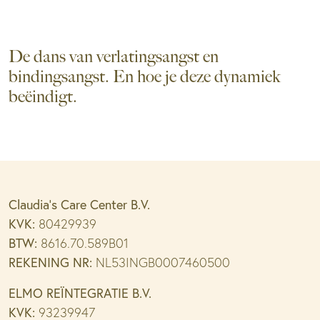
De dans van verlatingsangst en
bindingsangst. En hoe je deze dynamiek
beëindigt.
Claudia’s Care Center B.V.
KVK:
80429939
BTW:
8616.70.589B01
REKENING NR:
NL53INGB0007460500
ELMO REÏNTEGRATIE B.V.
KVK:
93239947