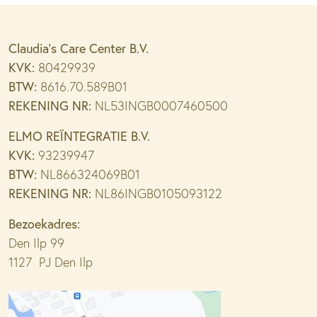
Claudia’s Care Center B.V.
KVK:
80429939
BTW:
8616.70.589B01
REKENING NR:
NL53INGB0007460500
ELMO REÏNTEGRATIE B.V.
KVK:
93239947
BTW:
NL866324069B01
REKENING NR:
NL86INGB0105093122
Bezoekadres:
Den Ilp 99
1127 PJ Den Ilp