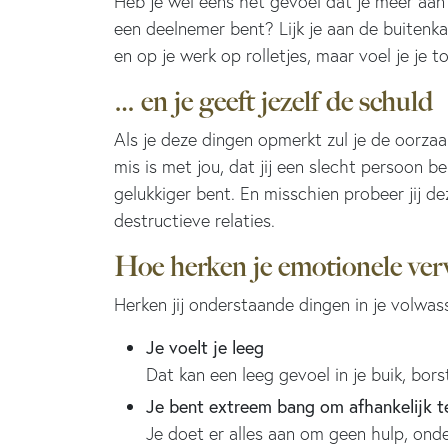
Heb je wel eens het gevoel dat je meer aan
een deelnemer bent? Lijk je aan de buitenka
en op je werk op rolletjes, maar voel je je t
… en je geeft jezelf de schuld
Als je deze dingen opmerkt zul je de oorzaak 
mis is met jou, dat jij een slecht persoon b
gelukkiger bent. En misschien probeer jij d
destructieve relaties.
Hoe herken je emotionele ver
Herken jij onderstaande dingen in je volwas
Je voelt je leeg
Dat kan een leeg gevoel in je buik, borst
Je bent extreem bang om afhankelijk te
Je doet er alles aan om geen hulp, ond