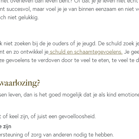
 het overleven dan leven bent? Of dat je je leven niet ech
nt succesvol, maar voel je je van binnen eenzaam en niet v
och niet gelukkig.
niet zoeken bij de je ouders of je jeugd. De schuld zoek je 
ent en zo ontwikkel je
schuld en schaamtegevoelens.
Je geef
eze gevoelens te verdoven door te veel te eten, te veel te
waarlozing?
sen leven, dan is het goed mogelijk dat je als kind emotio
 of keel zijn, of juist een gevoelloosheid.
 zijn
ersteuning of zorg van anderen nodig te hebben.