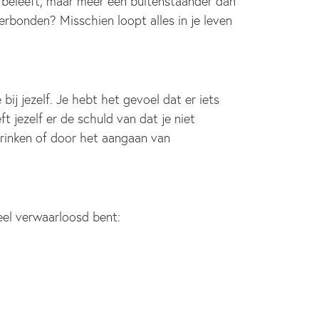
t beleeft, maar meer een buitenstaander dan
erbonden? Misschien loopt alles in je leven
bij jezelf. Je hebt het gevoel dat er iets
t jezelf er de schuld van dat je niet
 drinken of door het aangaan van
neel verwaarloosd bent: