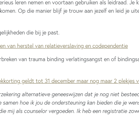
serieus leren nemen en voortaan gebruiken als leidraad. J
en. Op die manier blijf je trouw aan jezelf en leid je uite
lijkheden die bij je past.
 van herstel van relatieverslaving en codependentie
orbreken van trauma binding verlatingsangst en of binding
kkorting geldt tot 31 december maar nog maar 2 plekjes vr
rzekering alternatieve geneeswijzen dat je nog niet bestee
 samen hoe ik jou de ondersteuning kan bieden die je wens
die mij als counselor vergoeden. Ik heb een registratie zow