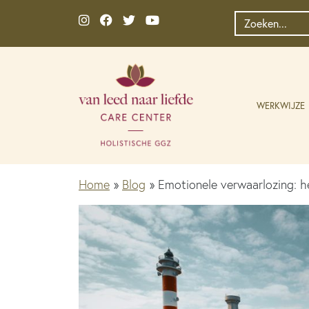
Ga naar de inhoud
Zoek
naar:
WERKWIJZE
Home
»
Blog
»
Emotionele verwaarlozing: h