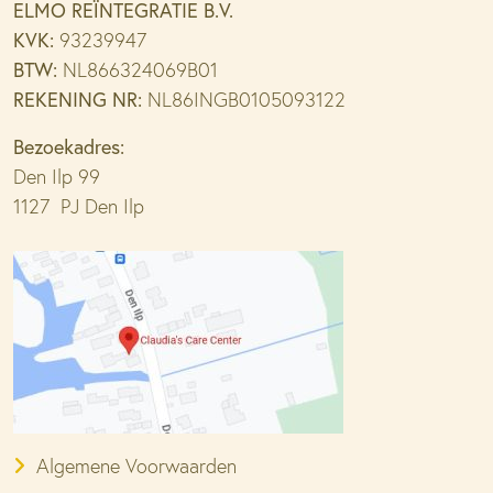
ELMO REÏNTEGRATIE B.V.
KVK:
93239947
BTW:
NL866324069B01
REKENING NR:
NL86INGB0105093122
Bezoekadres:
Den Ilp 99
1127 PJ Den Ilp
Algemene Voorwaarden