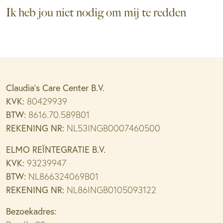
Ik heb jou niet nodig om mij te redden
Claudia’s Care Center B.V.
KVK:
80429939
BTW:
8616.70.589B01
REKENING NR:
NL53INGB0007460500
ELMO REÏNTEGRATIE B.V.
KVK:
93239947
BTW:
NL866324069B01
REKENING NR:
NL86INGB0105093122
Bezoekadres: