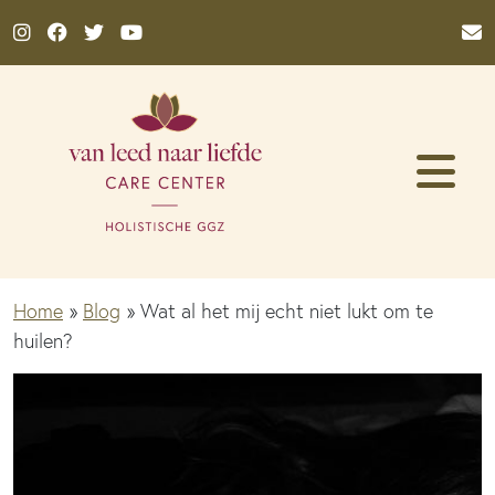
Ga naar de inhoud
Home
»
Blog
»
Wat al het mij echt niet lukt om te
huilen?