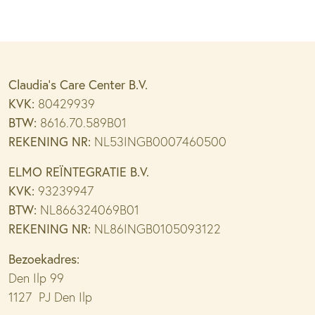
Claudia’s Care Center B.V.
KVK:
80429939
BTW:
8616.70.589B01
REKENING NR:
NL53INGB0007460500
ELMO REÏNTEGRATIE B.V.
KVK:
93239947
BTW:
NL866324069B01
REKENING NR:
NL86INGB0105093122
Bezoekadres:
Den Ilp 99
1127 PJ Den Ilp