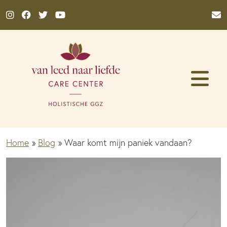
Ga naar de inhoud
Home
»
Blog
»
Waar komt mijn paniek vandaan?