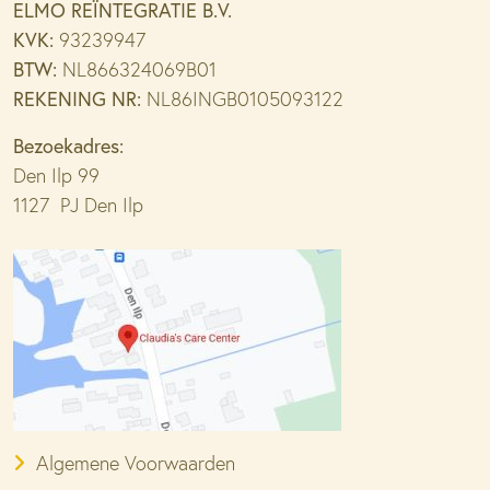
ELMO REÏNTEGRATIE B.V.
KVK:
93239947
BTW:
NL866324069B01
REKENING NR:
NL86INGB0105093122
Bezoekadres:
Den Ilp 99
1127 PJ Den Ilp
Algemene Voorwaarden