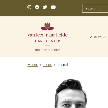
Ga naar de inhoud
Zoek
naar:
WERKWIJZE
Home
»
Team
»
Daniel