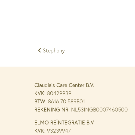
Bericht
Stephany
navigatie
Claudia’s Care Center B.V.
KVK:
80429939
BTW:
8616.70.589B01
REKENING NR:
NL53INGB0007460500
ELMO REÏNTEGRATIE B.V.
KVK:
93239947