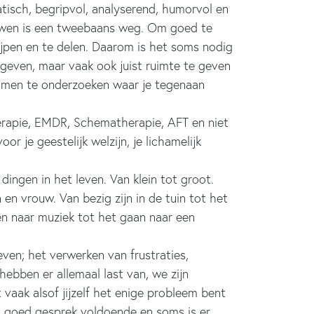
tisch, begripvol, analyserend, humorvol en
rouwen is een tweebaans weg. Om goed te
ijpen en te delen. Daarom is het soms nodig
 geven, maar vaak ook juist ruimte te geven
samen te onderzoeken waar je tegenaan
erapie, EMDR, Schematherapie, AFT en niet
r je geestelijk welzijn, je lichamelijk
ingen in het leven. Van klein tot groot.
 en vrouw. Van bezig zijn in de tuin tot het
ren naar muziek tot het gaan naar een
ven; het verwerken van frustraties,
bben er allemaal last van, we zijn
 vaak alsof jijzelf het enige probleem bent
n goed gesprek voldoende en soms is er