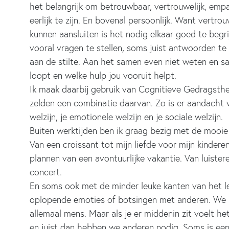
het belangrijk om betrouwbaar, vertrouwelijk, empa
eerlijk te zijn. En bovenal persoonlijk. Want vert
kunnen aansluiten is het nodig elkaar goed te begr
vooral vragen te stellen, soms juist antwoorden te
aan de stilte. Aan het samen even niet weten en 
loopt en welke hulp jou vooruit helpt.
Ik maak daarbij gebruik van Cognitieve Gedragsth
zelden een combinatie daarvan. Zo is er aandacht voo
welzijn, je emotionele welzijn en je sociale welzijn.
Buiten werktijden ben ik graag bezig met de mooie d
Van een croissant tot mijn liefde voor mijn kinderen
plannen van een avontuurlijke vakantie. Van luiste
concert.
En soms ook met de minder leuke kanten van het le
oplopende emoties of botsingen met anderen. We he
allemaal mens. Maar als je er middenin zit voelt het
en juist dan hebben we anderen nodig. Soms is ee