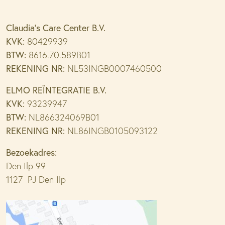
Claudia’s Care Center B.V.
KVK:
80429939
BTW:
8616.70.589B01
REKENING NR:
NL53INGB0007460500
ELMO REÏNTEGRATIE B.V.
KVK:
93239947
BTW:
NL866324069B01
REKENING NR:
NL86INGB0105093122
Bezoekadres:
Den Ilp 99
1127 PJ Den Ilp